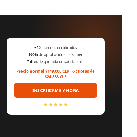
+40
alumnos certificados
100%
de aprobación en examen
7 días
de garantía de satisfacción
Precio normal $149.000 CLP · 6 cuotas de
$24.833 CLP
INSCRIBIRME AHORA