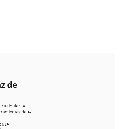
az de
 cualquier IA.
erramientas de IA.
de IA.